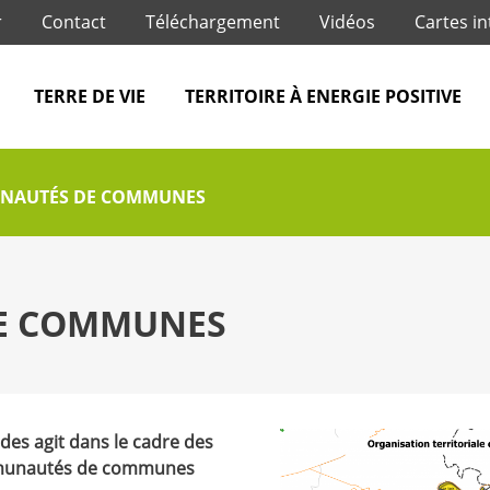
Jump to navigation
r
Contact
Téléchargement
Vidéos
Cartes in
TERRE DE VIE
TERRITOIRE À ENERGIE POSITIVE
NAUTÉS DE COMMUNES
E COMMUNES
tides agit dans le cadre des
ommunautés de communes