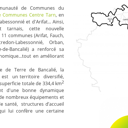
mmunauté de Communes du
 Communes Centre Tarn
, en
ssonnié et d'Arifat... Ainsi,
tarnais, cette nouvelle
 11 communes (Arifat, Fauch,
tredon-Labessonnié, Orban,
e-de-Bancalié) a renforcé sa
onomique...tout en améliorant
e de Terre de Bancalié, la
 est
un territoire
diversifié,
2
superficie totale de 334,4 km
iant d'une bonne dynamique
n de nombreux équipements et
e santé,
structures d’accueil
qui lui confère une certaine