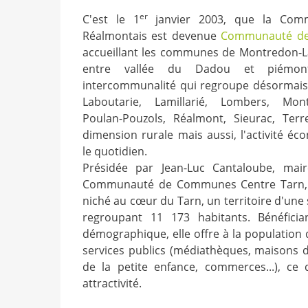
er
C'est le 1
janvier 2003, que la Co
Réalmontais est devenue
Communauté de
accueillant les communes de Montredon-Labe
entre vallée du Dadou et piémont 
intercommunalité qui regroupe désormais
Laboutarie, Lamillarié, Lombers, Mon
Poulan-Pouzols, Réalmont, Sieurac, Terr
dimension rurale mais aussi, l'activité éc
le quotidien.
Présidée par Jean-Luc Cantaloube, mair
Communauté de Communes Centre Tarn,
niché au cœur du Tarn, un territoire d'une 
regroupant 11 173 habitants. Bénéfic
démographique, elle offre à la populatio
services publics (médiathèques, maisons d
de la petite enfance, commerces...), ce 
attractivité.