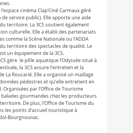
unes.
éé l’espace cinéma
Clap’Ciné Carmaux
géré
de service public). Elle apporte une aide
u territoire. La 3CS soutient également
on culturelle. Elle a établi des partenariats
ces comme la
Scène Nationale
ou
l’ADDA
u territoire des spectacles de qualité. Le
est un équipement de la 3CS.
a 3CS gère le pôle aquatique l’Odyssée situé à
tivale, la 3CS assure l’entretien et la
de La Roucarié. Elle a organisé un maillage
données pédestres et qu’elle entretient en
l. Organisées par l’Office de Tourisme
t balades gourmandes chez les producteurs
erritoire. De plus, l’
Office de Tourisme du
s les points d’accueil touristique à
ndol-Bourgnounac.