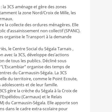
 : la 3CS aménage et gère des zones
 notamment la zone Nord/Croix de Mille, les
armaux.
re la collecte des ordures ménagères. Elle
blic d’assainissement non collectif (SPANC).
organise le Transport à la demande
riès, le
Centre Social du Ségala Tarnais
,
n avec la 3CS, développe des’actions
on de tous les publics. Décliné sous
if “L’Escambiar” organise des temps de
entres du Carmausin-Ségala. La 3CS
elle du territoire, comme le Point Ecoute,
s adolescents et de leur famille.
 3CS gère la crèche du Ségala à la Croix de
l’Espélidou (Carmaux) et le Relais
AM) du Carmausin-Ségala. Elle apporte son
ons dans le cadre extra-scolaire pour