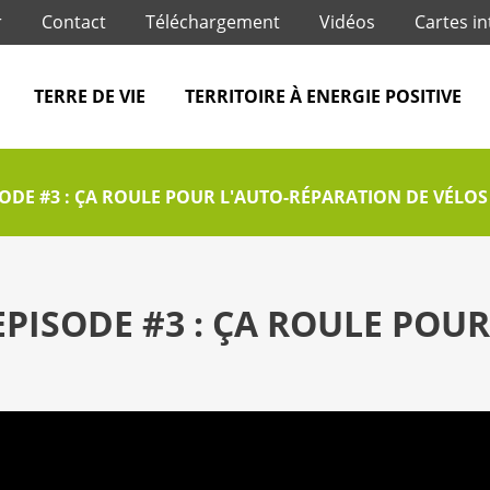
Jump to navigation
r
Contact
Téléchargement
Vidéos
Cartes in
TERRE DE VIE
TERRITOIRE À ENERGIE POSITIVE
ODE #3 : ÇA ROULE POUR L'AUTO-RÉPARATION DE VÉLOS 
EPISODE #3 : ÇA ROULE POU