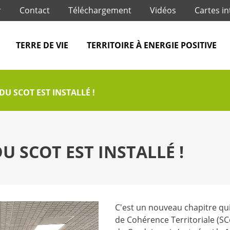
Jump to navigation
r
Contact
Téléchargement
Vidéos
Cartes in
TERRE DE VIE
TERRITOIRE À ENERGIE POSITIVE
DU SCOT EST INSTALLÉ !
U SCOT EST INSTALLÉ !
C'est un nouveau chapitre qu
de Cohérence Territoriale (S