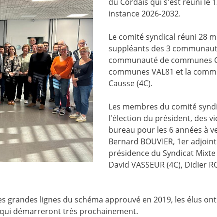
du Cordais qui s'est réuni le 
instance 2026-2032.
Le comité syndical réuni 28 
suppléants des 3 communauté
communauté de communes Ca
communes VAL81 et la comm
Causse (4C).
Les membres du comité syndic
l'élection du président, des 
bureau pour les 6 années à ve
Bernard BOUVIER, 1er adjoint à
présidence du Syndicat Mixte
David VASSEUR (4C), Didier R
es grandes lignes du schéma approuvé en 2019, les élus ont
T qui démarreront très prochainement.