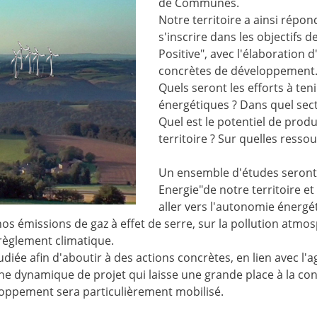
de Communes.
Notre territoire a ainsi répon
s'inscrire dans les objectifs 
Positive", avec l'élaboration
concrètes de développement
Quels seront les efforts à te
énergétiques ? Dans quel sec
Quel est le potentiel de prod
territoire ? Sur quelles resso
Un ensemble d'études seront e
Energie"de notre territoire e
aller vers l'autonomie énergé
nos émissions de gaz à effet de serre, sur la pollution atmo
érèglement climatique.
ée afin d'aboutir à des actions concrètes, en lien avec l'agr
une dynamique de projet qui laisse une grande place à la con
loppement sera particulièrement mobilisé.