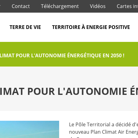
Jump to navigation
r
Contact
Téléchargement
Vidéos
Cartes in
TERRE DE VIE
TERRITOIRE À ENERGIE POSITIVE
IMAT POUR L'AUTONOMIE ÉNERGÉTIQUE EN 2050 !
MAT POUR L'AUTONOMIE ÉN
Le Pôle Territorial a décidé
nouveau Plan Climat Air Ener