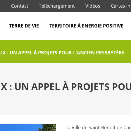
Jump to navigation
r
Contact
Téléchargement
Vidéos
Cartes in
TERRE DE VIE
TERRITOIRE À ENERGIE POSITIVE
UX : UN APPEL À PROJETS POUR L'ANCIEN PRESBYTÈRE
X : UN APPEL À PROJETS PO
La Ville de Saint-Benoît de C