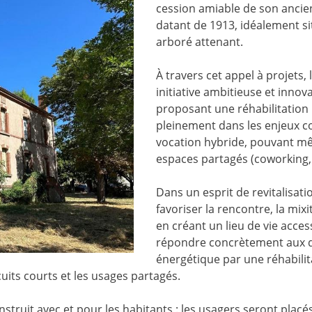
cession amiable de son ancie
datant de 1913, idéalement si
arboré attenant.
À travers cet appel à projets,
initiative ambitieuse et innov
proposant une réhabilitation 
pleinement dans les enjeux co
vocation hybride, pouvant mêl
espaces partagés (coworking, a
Dans un esprit de revitalisatio
favoriser la rencontre, la mixi
en créant un lieu de vie access
répondre concrètement aux déf
énergétique par une réhabili
cuits courts et les usages partagés.
struit avec et pour les habitants : les usagers seront plac