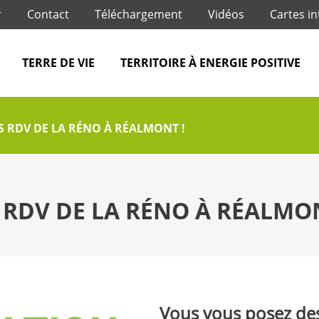
Jump to navigation
r
Contact
Téléchargement
Vidéos
Cartes in
TERRE DE VIE
TERRITOIRE À ENERGIE POSITIVE
ES RDV DE LA RÉNO À RÉALMONT !
S RDV DE LA RÉNO À RÉALMON
Vous vous posez des