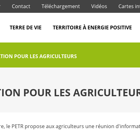
Jump to navigation
r
Contact
Téléchargement
Vidéos
Cartes in
TERRE DE VIE
TERRITOIRE À ENERGIE POSITIVE
TION POUR LES AGRICULTEURS
ION POUR LES AGRICULTEU
re, le PETR propose aux agriculteurs une réunion d'informa