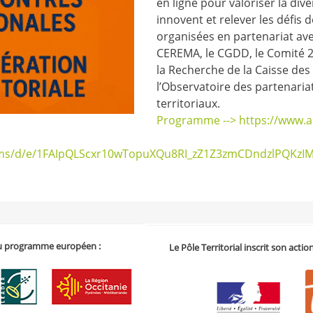
en ligne pour valoriser la div
innovent et relever les défis 
organisées en partenariat avec
CEREMA, le CGDD, le Comité 21
la Recherche de la Caisse des 
l’Observatoire des partenaria
territoriaux.
Programme --> https://www.a
/forms/d/e/1FAIpQLScxr10wTopuXQu8RI_zZ1Z3zmCDndzlPQKzI
 du programme européen :
Le Pôle Territorial inscrit son acti