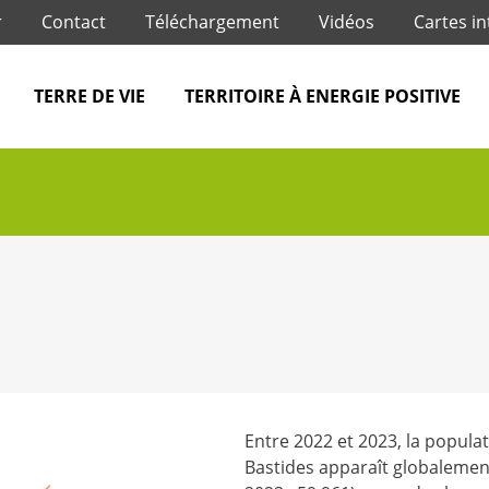
Jump to navigation
r
Contact
Téléchargement
Vidéos
Cartes in
TERRE DE VIE
TERRITOIRE À ENERGIE POSITIVE
Entre 2022 et 2023, la populati
Bastides apparaît globalement