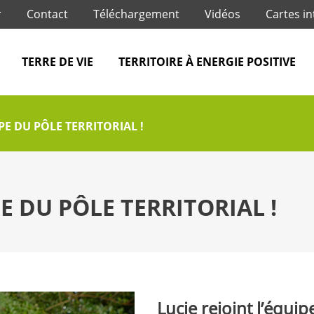
Jump to navigation
r
Contact
Téléchargement
Vidéos
Cartes in
TERRE DE VIE
TERRITOIRE À ENERGIE POSITIVE
PE DU PÔLE TERRITORIAL !
PE DU PÔLE TERRITORIAL !
Lucie rejoint l’équip