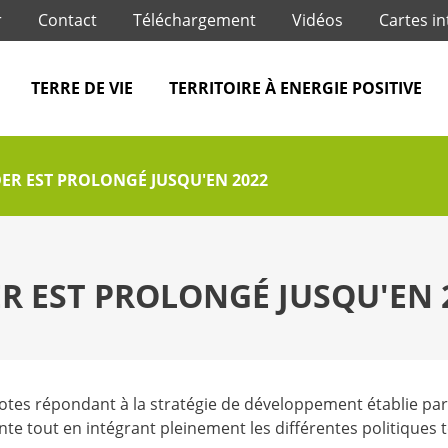
Jump to navigation
r
Contact
Téléchargement
Vidéos
Cartes in
TERRE DE VIE
TERRITOIRE À ENERGIE POSITIVE
ER EST PROLONGÉ JUSQU'EN 2022
R EST PROLONGÉ JUSQU'EN 
tes répondant à la stratégie de développement établie par le
 tout en intégrant pleinement les différentes politiques te