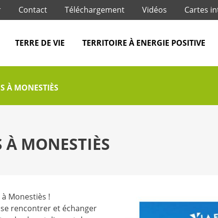
Jump to navigation
r
Contact
Téléchargement
Vidéos
Cartes in
TERRE DE VIE
TERRITOIRE À ENERGIE POSITIVE
ES À MONESTIÈS
S À MONESTIÈS
 à Monestiès !
, se rencontrer et échanger