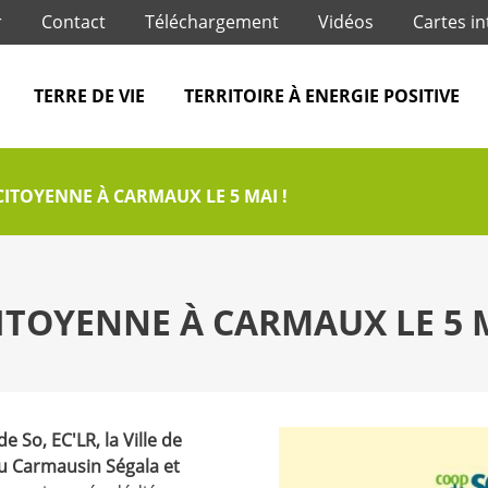
Jump to navigation
r
Contact
Téléchargement
Vidéos
Cartes in
TERRE DE VIE
TERRITOIRE À ENERGIE POSITIVE
 CITOYENNE À CARMAUX LE 5 MAI !
CITOYENNE À CARMAUX LE 5 M
e So, EC'LR, la Ville de
 Carmausin Ségala et