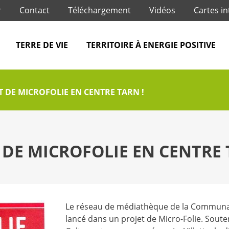
Jump to navigation
r
Contact
Téléchargement
Vidéos
Cartes in
TERRE DE VIE
TERRITOIRE À ENERGIE POSITIVE
T DE MICROFOLIE EN CENTRE TARN !
 DE MICROFOLIE EN CENTRE 
Le réseau de médiathèque de la Communa
lancé dans un projet de Micro-Folie. Souten