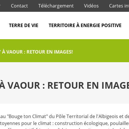
Jump to navigation
r
Contact
Téléchargement
Vidéos
Cartes in
TERRE DE VIE
TERRITOIRE À ENERGIE POSITIVE
 À VAOUR : RETOUR EN IMAGES!
À VAOUR : RETOUR EN IMAGE
seau "Bouge ton Climat" du Pôle Territorial de l'Albigeois et
itoyennes pour le climat : construction écologique, poulailler 