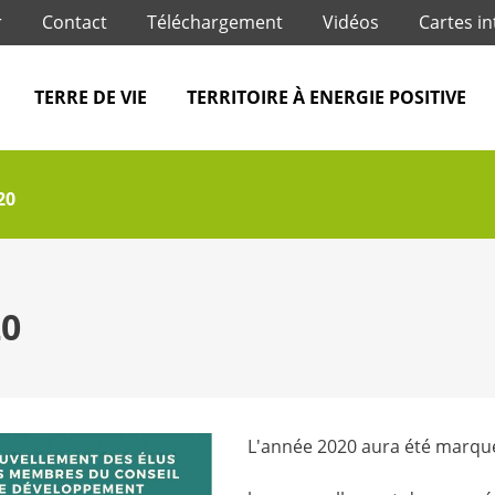
Jump to navigation
r
Contact
Téléchargement
Vidéos
Cartes in
TERRE DE VIE
TERRITOIRE À ENERGIE POSITIVE
20
20
L'année 2020 aura été marqué