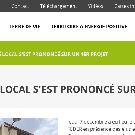
Jump to navigation
r
Contact
Téléchargement
Vidéos
Cartes in
TERRE DE VIE
TERRITOIRE À ENERGIE POSITIVE
TÉ LOCAL S'EST PRONONCÉ SUR UN 1ER PROJET
É LOCAL S'EST PRONONCÉ SU
Jeudi 7 décembre a eu lieu le c
FEDER en présence des élus et