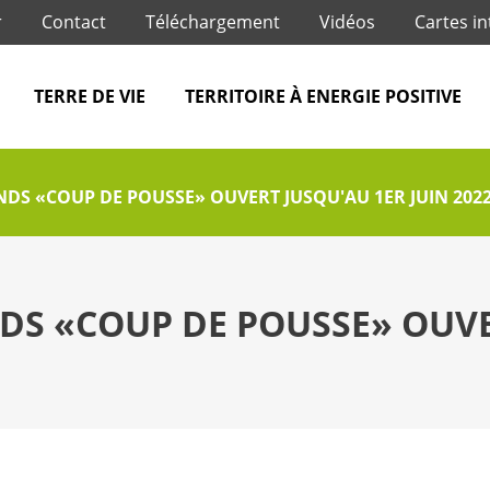
Jump to navigation
r
Contact
Téléchargement
Vidéos
Cartes in
TERRE DE VIE
TERRITOIRE À ENERGIE POSITIVE
NDS «COUP DE POUSSE» OUVERT JUSQU'AU 1ER JUIN 2022
DS «COUP DE POUSSE» OUVE