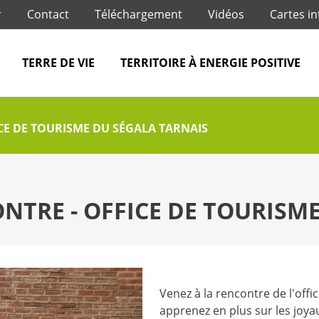
Jump to navigation
r
Contact
Téléchargement
Vidéos
Cartes in
TERRE DE VIE
TERRITOIRE À ENERGIE POSITIVE
CE DE TOURISME DU SÉGALA TARNAIS
NTRE - OFFICE DE TOURISM
Venez à la rencontre de l'offi
apprenez en plus sur les joyau